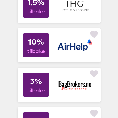
1,5%
tilbake
10%
tilbake
3%
tilbake