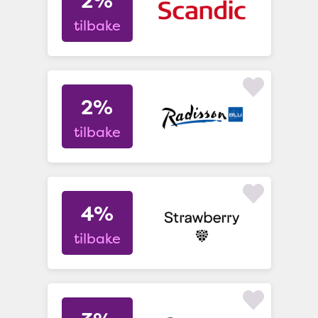
2%
tilbake
2%
tilbake
4%
tilbake