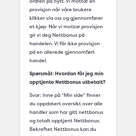
ordren på nytt. Vi mottar en
provisjon når våre brukere
klikker via oss og gjennomfører
et kjøp. Når vi mottar provisjon
gir vi deg Nettbonus på
handelen. Vi får ikke provisjon
på en allerede gjennomført
handel.
Spørsmål: Hvordan får jeg min
opptjente Nettbonus utbetalt?
Svar: Inne på "Min side" finner
du oppdatert oversikt over alle
handler som har gitt nettbonus
og totalt opptjent Nettbonus.
Bekreftet Nettbonus kan du