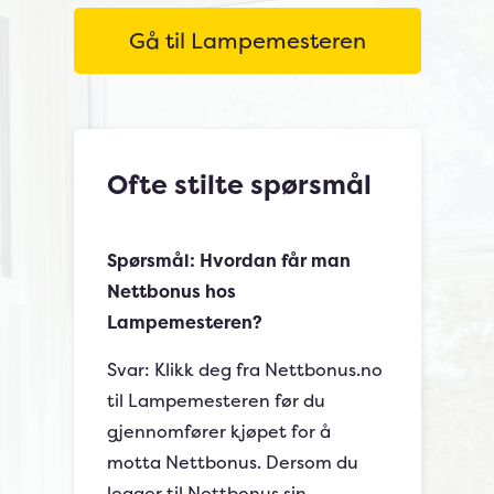
Gå til Lampemesteren
Ofte stilte spørsmål
Spørsmål: Hvordan får man
Nettbonus hos
Lampemesteren?
Svar: Klikk deg fra Nettbonus.no
til Lampemesteren før du
gjennomfører kjøpet for å
motta Nettbonus. Dersom du
legger til Nettbonus sin