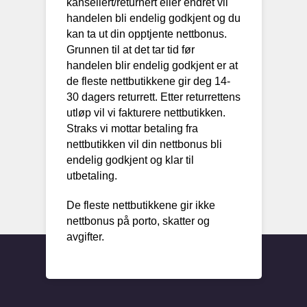
kansellert/returnert eller endret vil
handelen bli endelig godkjent og du
kan ta ut din opptjente nettbonus.
Grunnen til at det tar tid før
handelen blir endelig godkjent er at
de fleste nettbutikkene gir deg 14-
30 dagers returrett. Etter returrettens
utløp vil vi fakturere nettbutikken.
Straks vi mottar betaling fra
nettbutikken vil din nettbonus bli
endelig godkjent og klar til
utbetaling.
De fleste nettbutikkene gir ikke
nettbonus på porto, skatter og
avgifter.