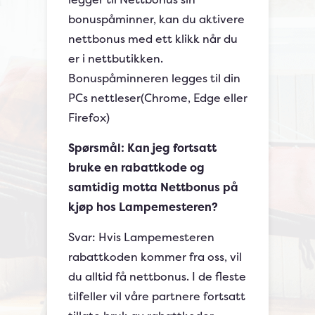
bonuspåminner, kan du aktivere
nettbonus med ett klikk når du
er i nettbutikken.
Bonuspåminneren legges til din
PCs nettleser(Chrome, Edge eller
Firefox)
Spørsmål: Kan jeg fortsatt
bruke en rabattkode og
samtidig motta Nettbonus på
kjøp hos Lampemesteren?
Svar: Hvis Lampemesteren
rabattkoden kommer fra oss, vil
du alltid få nettbonus. I de fleste
tilfeller vil våre partnere fortsatt