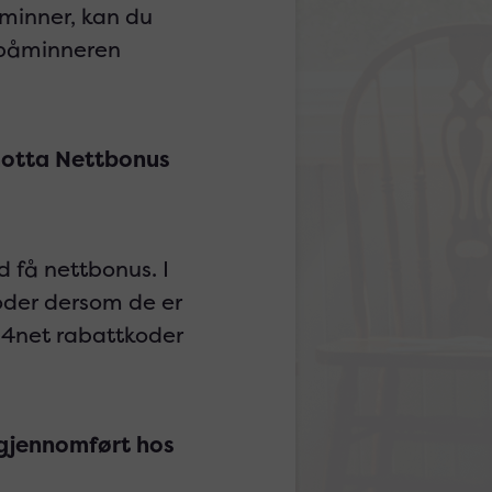
minner, kan du
uspåminneren
motta Nettbonus
d få nettbonus. I
tkoder dersom de er
g4net rabattkoder
 gjennomført hos