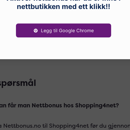
nettbutikken med ett klikk!!
Legg til Google Chrome
 spørsmål
an får man Nettbonus hos Shopping4net?
ra Nettbonus.no til Shopping4net før du gjennom