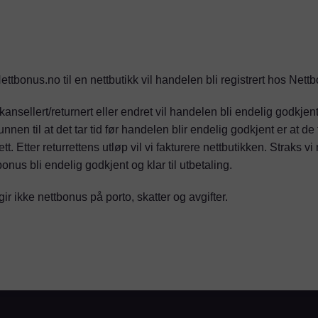
ettbonus.no til en nettbutikk vil handelen bli registrert hos Nett
kansellert/returnert eller endret vil handelen bli endelig godkjent
nen til at det tar tid før handelen blir endelig godkjent er at de 
t. Etter returrettens utløp vil vi fakturere nettbutikken. Straks vi 
bonus bli endelig godkjent og klar til utbetaling.
ir ikke nettbonus på porto, skatter og avgifter.