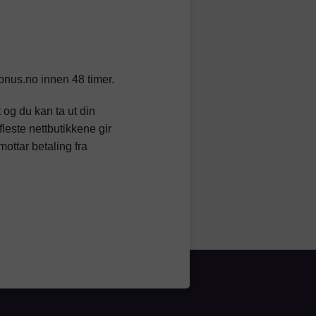
bonus.no innen 48 timer.
 og du kan ta ut din
fleste nettbutikkene gir
mottar betaling fra