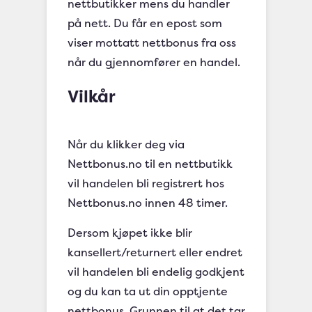
nettbutikker mens du handler
på nett. Du får en epost som
viser mottatt nettbonus fra oss
når du gjennomfører en handel.
Vilkår
Når du klikker deg via
Nettbonus.no til en nettbutikk
vil handelen bli registrert hos
Nettbonus.no innen 48 timer.
Dersom kjøpet ikke blir
kansellert/returnert eller endret
vil handelen bli endelig godkjent
og du kan ta ut din opptjente
nettbonus. Grunnen til at det tar