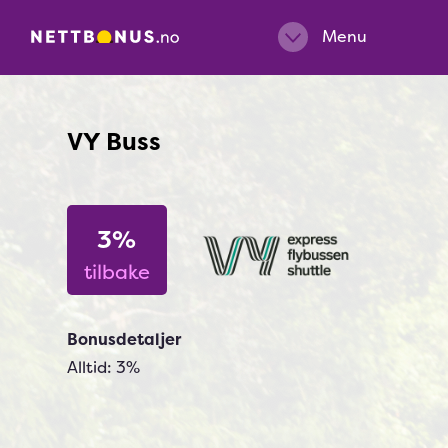
Menu
VY Buss
3%
tilbake
Bonusdetaljer
Alltid: 3%